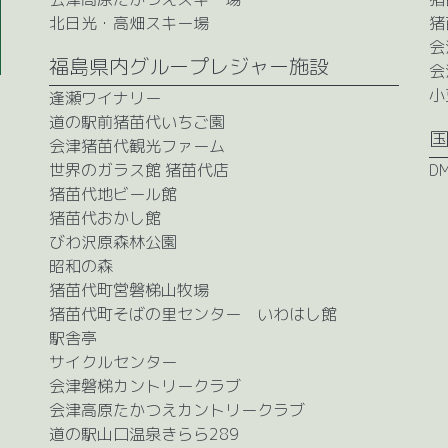
北日光・高畑スキー場
猪
会
福島県内グループレジャー施設
会
小
逢瀬ワイナリー
道の駅前猪苗代いちご園
会津猪苗代観光ファーム
世界のガラス館 猪苗代店
D
猪苗代地ビール館
猪苗代おかし館
びわ沢原森林公園
昭和の森
猪苗代町営磐梯山牧場
猪苗代町そばの里センター いわはし館
駅舎亭
サイクルセンター
会津磐梯カントリークラブ
会津高原たかつえカントリークラブ
道の駅山口温泉きらら289