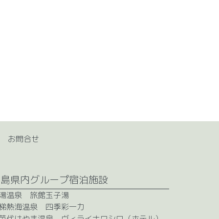
お問合せ
福島県内グループ宿泊施設
湯温泉 旅館玉子湯
梯熱海温泉 四季彩一力
苗代はやま温泉 ヴィライナワシロ（ホテル）